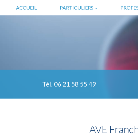
Aller
ACCUEIL
PARTICULIERS
PROFE
au
contenu
SÉCURITÉ
COMMERC
principal
DOMOTIQUE
INDUSTRIE
SÉCURITÉ COMPLÉMENTAIRE
TÉLÉASSISTANCE
Tél.
06 21 58 55 49
AVE Franch