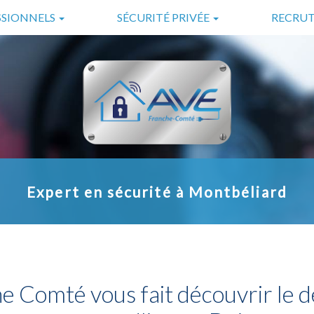
SSIONNELS
SÉCURITÉ PRIVÉE
RECRU
ES
GARDIENNAGE
LS
SURVEILLANCE
SÉCURITÉ INCENDIE
TÉLÉSURVEILLANCE
Expert en sécurité à Montbéliard
e Comté vous fait découvrir le d