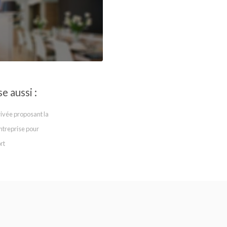
 aussi :
rivée proposant la
ntreprise pour
rt