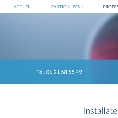
Aller
ACCUEIL
PARTICULIERS
PROFE
au
contenu
SÉCURITÉ
COMMERC
principal
DOMOTIQUE
INDUSTRIE
SÉCURITÉ COMPLÉMENTAIRE
TÉLÉASSISTANCE
Tél.
06 21 58 55 49
Installat