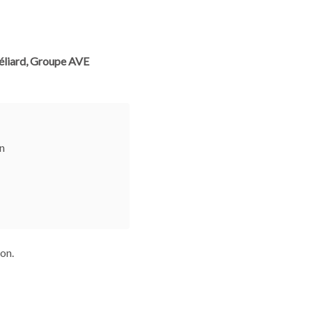
béliard, Groupe AVE
n
ion.