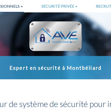
SSIONNELS
SÉCURITÉ PRIVÉE
RECRU
ES
GARDIENNAGE
LS
SURVEILLANCE
SÉCURITÉ INCENDIE
TÉLÉSURVEILLANCE
Expert en sécurité à Montbéliard
eur de système de sécurité pour i