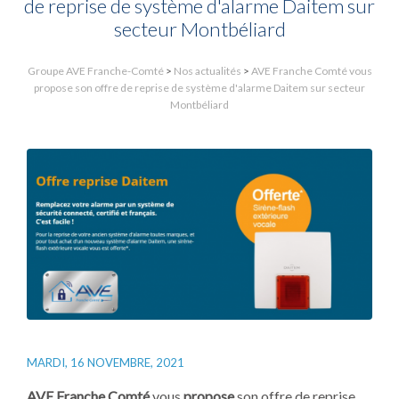
de reprise de système d'alarme Daitem sur
secteur Montbéliard
Groupe AVE Franche-Comté
>
Nos actualités
>
AVE Franche Comté vous
propose son offre de reprise de système d'alarme Daitem sur secteur
Montbéliard
MARDI, 16 NOVEMBRE, 2021
AVE Franche Comté
vous
propose
son offre de reprise