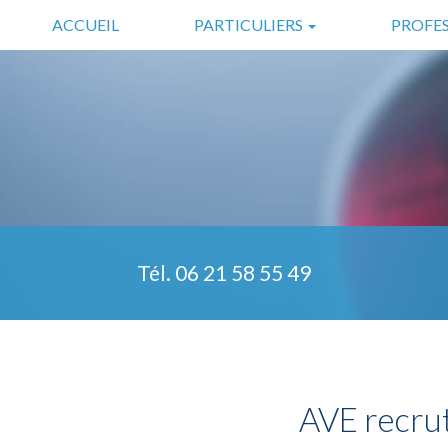
Aller
ACCUEIL
PARTICULIERS
PROFE
au
contenu
SÉCURITÉ
COMMERC
principal
DOMOTIQUE
INDUSTRIE
SÉCURITÉ COMPLÉMENTAIRE
TÉLÉASSISTANCE
Tél.
06 21 58 55 49
AVE recrut