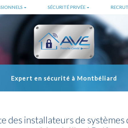
SSIONNELS
SÉCURITÉ PRIVÉE
RECRU
ES
GARDIENNAGE
LS
SURVEILLANCE
SÉCURITÉ INCENDIE
TÉLÉSURVEILLANCE
Expert en sécurité à Montbéliard
e des installateurs de systèmes 