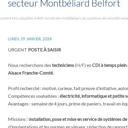
secteur Montbéliard Belfort
Comté
>
Nos actualités
>
AVE recrute des installateurs de systèmes de sécurité sect
LUNDI, 29 JANVIER, 2024
URGENT
POSTE À SAISIR
Nous recherchons des
techniciens
(H/F) en
CDI à temps plein
Alsace Franche-Comté
.
Profil recherché : motivé, curieux, fait preuve d’initiative, aut
Compétences souhaitées :
électricité, informatique et petite s
Avantages : semaine de 4 jours, prime de paniers, travail en éq
Missions : i
nstallation, pose et mise en service de systèmes de
d’implantations et les normes en vigueur, rédaction de rapports 