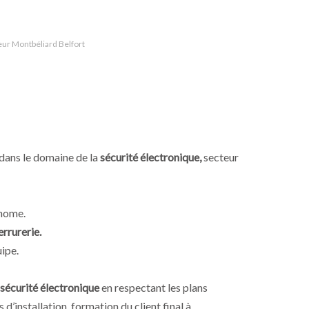
eur Montbéliard Belfort
dans le domaine de la
sécurité électronique,
secteur
onome.
errurerie.
uipe.
 sécurité électronique
en respectant les plans
d’installation, formation du client final à