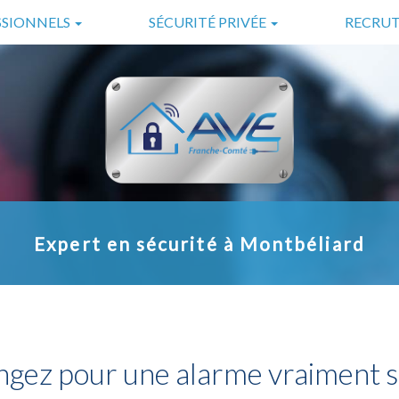
SSIONNELS
SÉCURITÉ PRIVÉE
RECRU
ES
GARDIENNAGE
LS
SURVEILLANCE
SÉCURITÉ INCENDIE
TÉLÉSURVEILLANCE
Expert en sécurité à Montbéliard
gez pour une alarme vraiment s