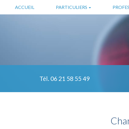
Aller
ACCUEIL
PARTICULIERS
PROFE
au
contenu
SÉCURITÉ
COMMERC
principal
DOMOTIQUE
INDUSTRIE
SÉCURITÉ COMPLÉMENTAIRE
TÉLÉASSISTANCE
Tél.
06 21 58 55 49
Chan