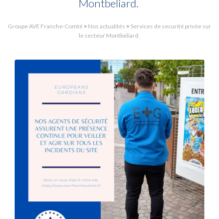
Montbeliard.
Groupe AVE Franche-Comté
>
Nos actualités
>
Services de securité privée sur
le secteur Montbeliard.