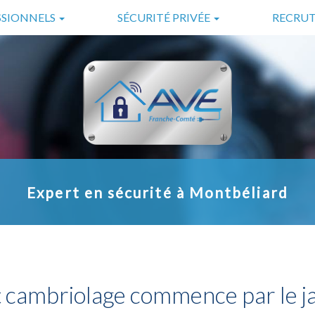
SSIONNELS
SÉCURITÉ PRIVÉE
RECRU
ES
GARDIENNAGE
LS
SURVEILLANCE
SÉCURITÉ INCENDIE
TÉLÉSURVEILLANCE
Expert en sécurité à Montbéliard
 cambriolage commence par le j