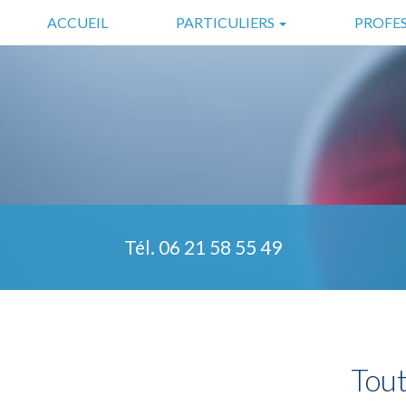
Aller
ACCUEIL
PARTICULIERS
PROFE
au
contenu
SÉCURITÉ
COMMERC
principal
DOMOTIQUE
INDUSTRIE
SÉCURITÉ COMPLÉMENTAIRE
TÉLÉASSISTANCE
Tél.
06 21 58 55 49
Tout