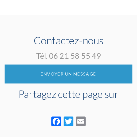
AVE GROUPE
Agent de
Générateur de
fier de soutenir
sécurité prévol
brouillard
le Hockey Club
secteur
de Belfort !
Montbéliard
Contactez-nous
Tél.
06 21 58 55 49
ENVOYER UN MESSAGE
Partagez cette page sur
Facebook
Twitter
Email