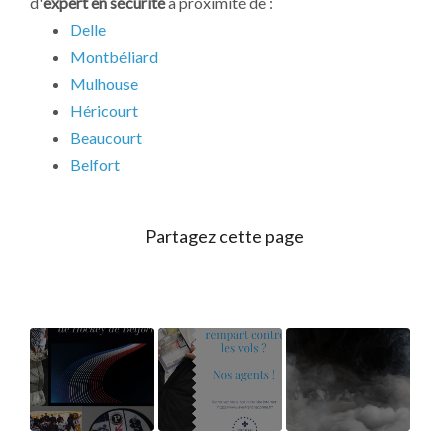
d'
expert en sécurité
à proximité de :
Delle
Montbéliard
Mulhouse
Héricourt
Beaucourt
Belfort