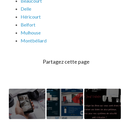
Beaucourt
Delle
Héricourt
Belfort
Mulhouse
Montbéliard
Cambriolage
Offre Daitem
Sécurisez votre