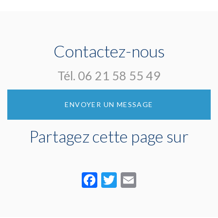
chez les joueurs
maison en
de football
installant un
système
d’alarme anti-
intrusion !
Contactez-nous
Tél.
06 21 58 55 49
ENVOYER UN MESSAGE
Partagez cette page sur
Facebook
Twitter
Email