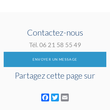
Installateur de
AVE Franche
Nos alarmes
caméras
Comté protège
DAITEM
extérieures
votre maison
grâce à ses
alarmes dans le
territoire de
Contactez-nous
Belfort
Tél.
06 21 58 55 49
ENVOYER UN MESSAGE
Partagez cette page sur
Facebook
Twitter
Email