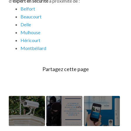
d'
expert en sécurité
à proximité de :
Belfort
Beaucourt
Delle
Mulhouse
Héricourt
Montbéliard